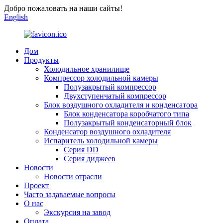
Добро пожаловать на наши сайты!
English
Дом
Продукты
Холодильное хранилище
Компрессор холодильной камеры
Полузакрытый компрессор
Двухступенчатый компрессор
Блок воздушного охладителя и конденсатора
Блок конденсатора коробчатого типа
Полузакрытый конденсаторный блок
Конденсатор воздушного охладителя
Испаритель холодильной камеры
Серия DD
Серия диджеев
Новости
Новости отрасли
Проект
Часто задаваемые вопросы
О нас
Экскурсия на завод
Оплата