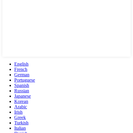
English
French
German
Portuguese
Spanish
Russian
Japanese
Korean
Arabic
Irish
Greek
Turkish
Italian