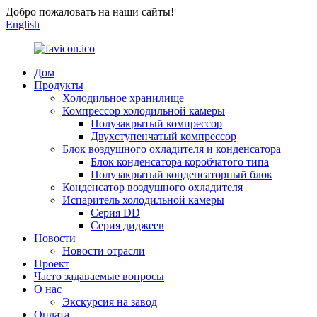
Добро пожаловать на наши сайты!
English
Дом
Продукты
Холодильное хранилище
Компрессор холодильной камеры
Полузакрытый компрессор
Двухступенчатый компрессор
Блок воздушного охладителя и конденсатора
Блок конденсатора коробчатого типа
Полузакрытый конденсаторный блок
Конденсатор воздушного охладителя
Испаритель холодильной камеры
Серия DD
Серия диджеев
Новости
Новости отрасли
Проект
Часто задаваемые вопросы
О нас
Экскурсия на завод
Оплата