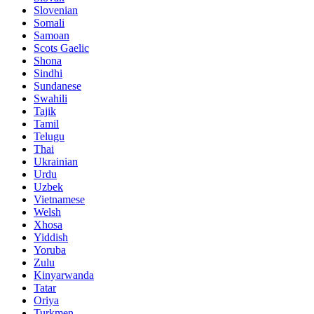
Slovenian
Somali
Samoan
Scots Gaelic
Shona
Sindhi
Sundanese
Swahili
Tajik
Tamil
Telugu
Thai
Ukrainian
Urdu
Uzbek
Vietnamese
Welsh
Xhosa
Yiddish
Yoruba
Zulu
Kinyarwanda
Tatar
Oriya
Turkmen