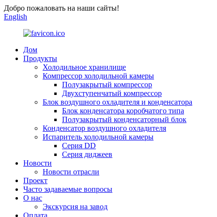
Добро пожаловать на наши сайты!
English
Дом
Продукты
Холодильное хранилище
Компрессор холодильной камеры
Полузакрытый компрессор
Двухступенчатый компрессор
Блок воздушного охладителя и конденсатора
Блок конденсатора коробчатого типа
Полузакрытый конденсаторный блок
Конденсатор воздушного охладителя
Испаритель холодильной камеры
Серия DD
Серия диджеев
Новости
Новости отрасли
Проект
Часто задаваемые вопросы
О нас
Экскурсия на завод
Оплата